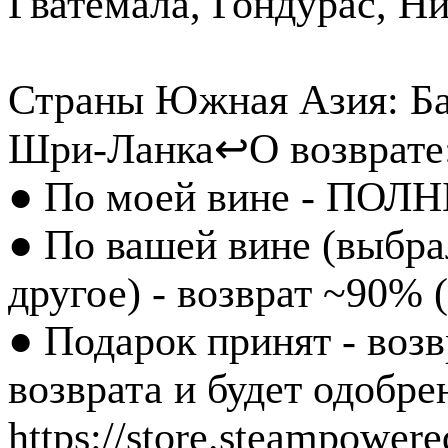
Гватемала, Гондурас, Н
Страны Южная Азия: Бан
Шри-Ланка
↩️О возврате
● По моей вине - ПОЛН
● По вашей вине (выбра
другое) - возврат ~90% 
● Подарок принят - воз
возврата и будет одобр
https://store.steampower