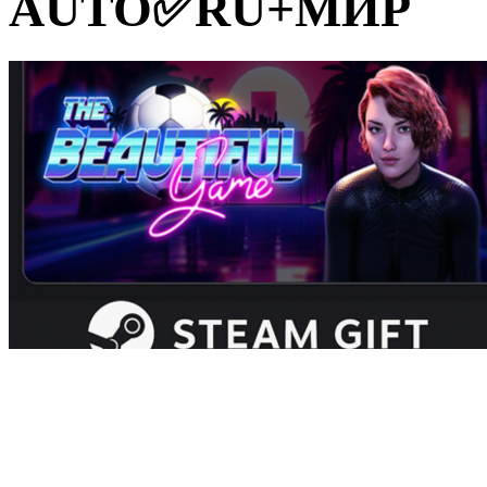
AUTO✅RU+МИР