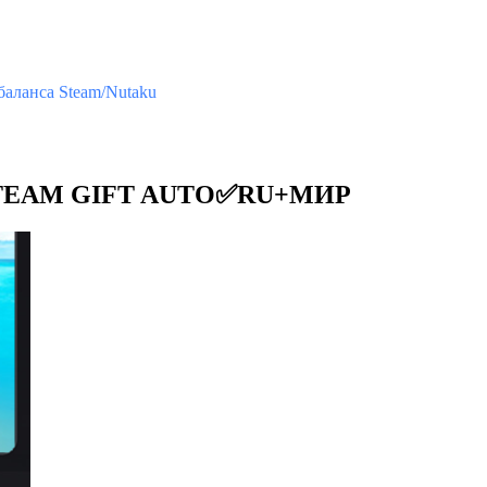
аланса Steam/Nutaku
-✅STEAM GIFT AUTO✅RU+МИР