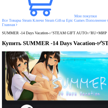
Мои покупки
Все Товары
Steam Ключи
Steam Gift-ы
Epic Games
Пополнение б
Главная
SUMMER -14 Days Vacation-✅STEAM GIFT AUTO✅RU+МИР
Купить SUMMER -14 Days Vacation