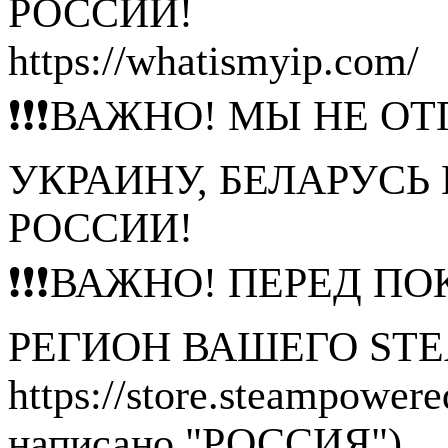
РОССИИ!
https://whatismyip.com/
❗❗❗ВАЖНО! МЫ НЕ ОТ
УКРАИНУ, БЕЛАРУСЬ
РОССИИ!
❗❗❗ВАЖНО! ПЕРЕД П
РЕГИОН ВАШЕГО STE
https://store.steampower
написано "РОССИЯ")