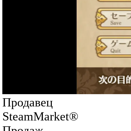
Продавец
SteamMarket®
Продаж