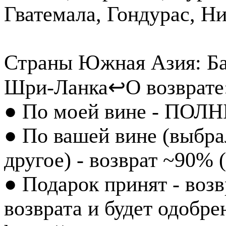
Гватемала, Гондурас, Н
Страны Южная Азия: Бан
Шри-Ланка
↩️О возврате
● По моей вине - ПОЛН
● По вашей вине (выбра
другое) - возврат ~90% 
● Подарок принят - воз
возврата и будет одобр