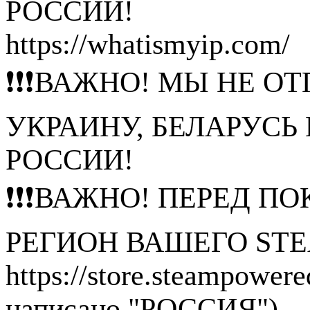
РОССИИ!
https://whatismyip.com/
❗❗❗ВАЖНО! МЫ НЕ ОТ
УКРАИНУ, БЕЛАРУСЬ
РОССИИ!
❗❗❗ВАЖНО! ПЕРЕД П
РЕГИОН ВАШЕГО STE
https://store.steampower
написано "РОССИЯ")