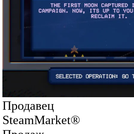
Продавец
SteamMarket®