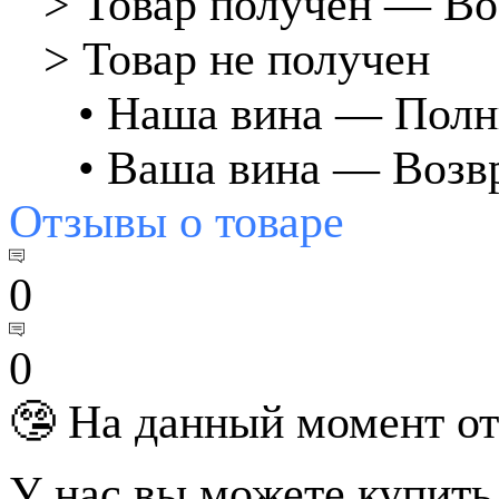
⠀> Товар получен — Во
⠀> Товар не получен
⠀⠀• Наша вина — Полн
⠀⠀• Ваша вина — Возвр
Отзывы
о товаре
0
0
🤥 На данный момент от
У нас вы можете купить