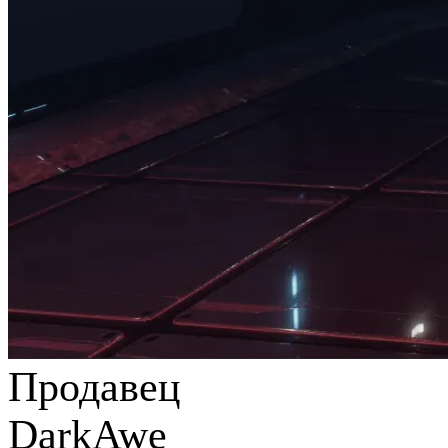
Продавец
DarkAwe