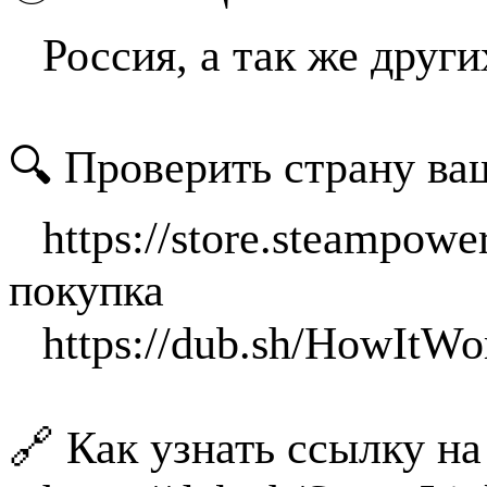
⠀Россия, а так же друг
🔍 Проверить страну ва
⠀https://store.steampowe
покупка
⠀https://dub.sh/HowItWo
🔗 Как узнать ссылку н