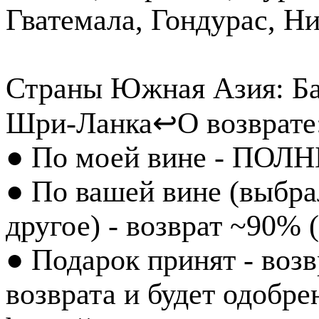
Гватемала, Гондурас, Н
Страны Южная Азия: Бан
Шри-Ланка
↩️О возврате
● По моей вине - ПОЛН
● По вашей вине (выбра
другое) - возврат ~90% 
● Подарок принят - воз
возврата и будет одобр